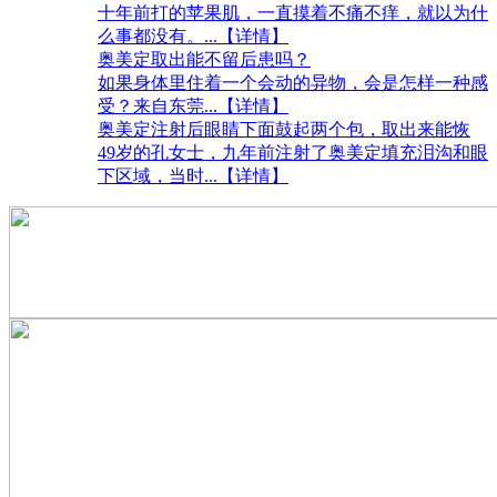
十年前打的苹果肌，一直摸着不痛不痒，就以为什
么事都没有。
...【详情】
奥美定取出能不留后患吗？
如果身体里住着一个会动的异物，会是怎样一种感
受？来自东莞
...【详情】
奥美定注射后眼睛下面鼓起两个包，取出来能恢
49岁的孔女士，九年前注射了奥美定填充泪沟和眼
下区域，当时
...【详情】