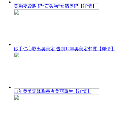
美胸变毁胸 记“石头胸”女清奥记
【详情】
妙手仁心取出奥美定 告别12年奥美定梦魇
【详情】
11年奥美定隆胸患者美丽重生
【详情】