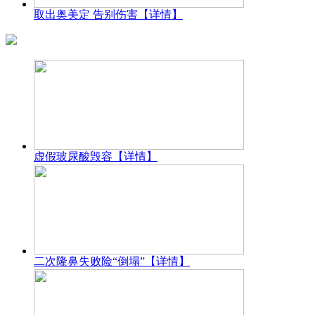
取出奥美定 告别伤害
【详情】
虚假玻尿酸毁容
【详情】
二次隆鼻失败险“倒塌”
【详情】