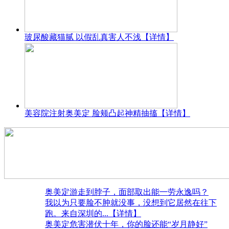
玻尿酸藏猫腻 以假乱真害人不浅
【详情】
美容院注射奥美定 脸颊凸起神精抽搐
【详情】
奥美定游走到脖子，面部取出能一劳永逸吗？
我以为只要脸不肿就没事，没想到它居然在往下
跑。来自深圳的
...【详情】
奥美定危害潜伏十年，你的脸还能“岁月静好”