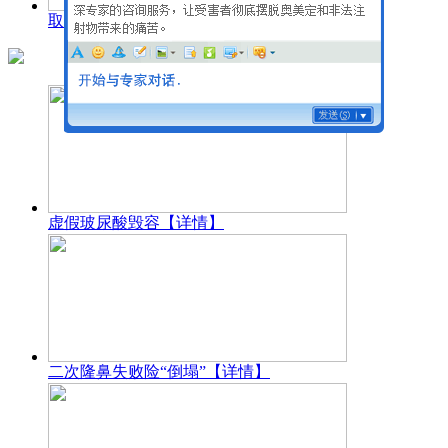
取出奥美定 告别伤害
【详情】
虚假玻尿酸毁容
【详情】
二次隆鼻失败险“倒塌”
【详情】