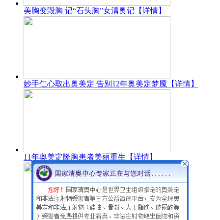
美胸变毁胸 记“石头胸”女清奥记
【详情】
妙手仁心取出奥美定 告别12年奥美定梦魇
【详情】
11年奥美定隆胸患者美丽重生
【详情】