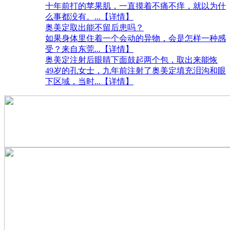
十年前打的苹果肌，一直摸着不痛不痒，就以为什
么事都没有。
...【详情】
奥美定取出能不留后患吗？
如果身体里住着一个会动的异物，会是怎样一种感
受？来自东莞
...【详情】
奥美定注射后眼睛下面鼓起两个包，取出来能恢
49岁的孔女士，九年前注射了奥美定填充泪沟和眼
下区域，当时
...【详情】