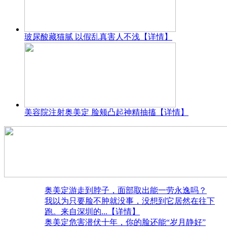
玻尿酸藏猫腻 以假乱真害人不浅
【详情】
美容院注射奥美定 脸颊凸起神精抽搐
【详情】
奥美定游走到脖子，面部取出能一劳永逸吗？
我以为只要脸不肿就没事，没想到它居然在往下
跑。来自深圳的
...【详情】
奥美定危害潜伏十年，你的脸还能“岁月静好”