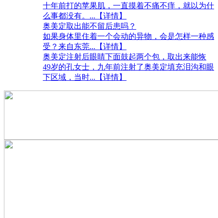
十年前打的苹果肌，一直摸着不痛不痒，就以为什
么事都没有。
...【详情】
奥美定取出能不留后患吗？
如果身体里住着一个会动的异物，会是怎样一种感
受？来自东莞
...【详情】
奥美定注射后眼睛下面鼓起两个包，取出来能恢
49岁的孔女士，九年前注射了奥美定填充泪沟和眼
下区域，当时
...【详情】