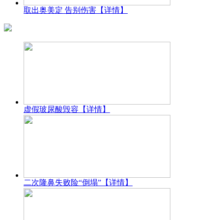
取出奥美定 告别伤害
【详情】
虚假玻尿酸毁容
【详情】
二次隆鼻失败险“倒塌”
【详情】