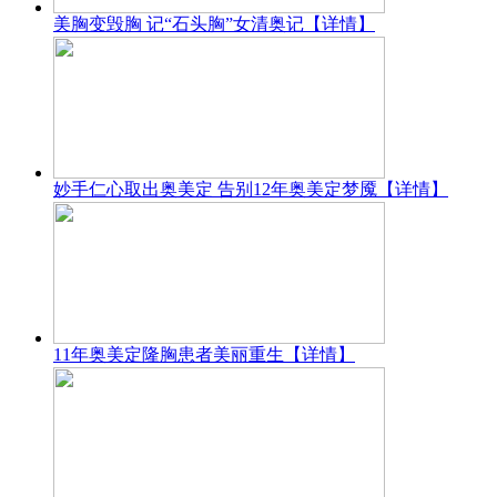
美胸变毁胸 记“石头胸”女清奥记
【详情】
妙手仁心取出奥美定 告别12年奥美定梦魇
【详情】
11年奥美定隆胸患者美丽重生
【详情】