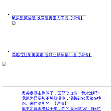
玻尿酸藏猫腻 以假乱真害人不浅
【详情】
美容院注射奥美定 脸颊凸起神精抽搐
【详情】
奥美定游走到脖子，面部取出能一劳永逸吗？
我以为只要脸不肿就没事，没想到它居然在往下
跑。来自深圳的
...【详情】
奥美定危害潜伏十年，你的脸还能“岁月静好”